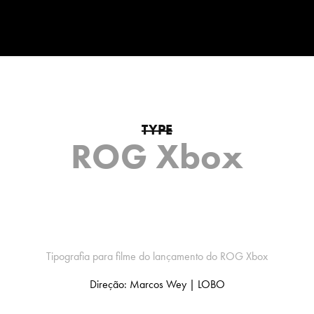
TYPE
ROG Xbox
Tipografia para filme do lançamento do ROG Xbox
Direção: Marcos Wey | LOBO