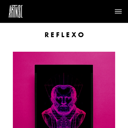
R E F L E X O