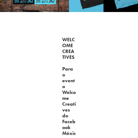
WELC
OME
CREA
TIVES
Para
o
event
o
Welco
me
Creati
ves
do
Faceb
ook
Méxic