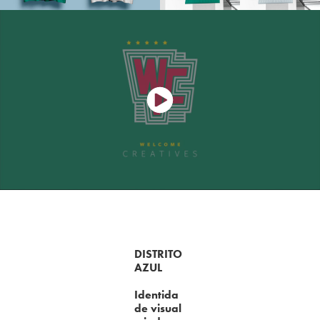
DISTRITO
AZUL
Identida
de visual