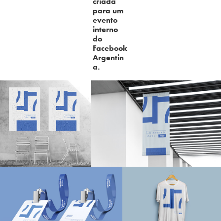
criada
para um
evento
interno
do
Facebook
Argentin
a.