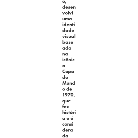
o,
desen
volvi
uma
identi
dade
visual
base
ada
na
icônic
a
Copa
do
Mund
o de
1970,
que
fez
históri
a e é
consi
dera
da