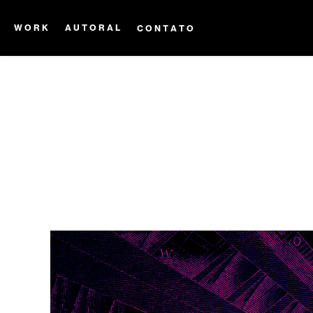
W O R K
A U T O R A L
C O N T A T O